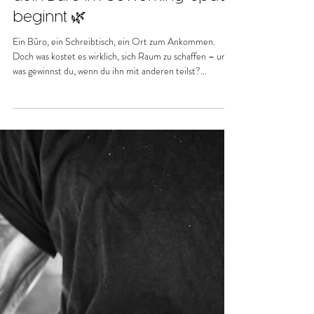
2 Min. Lesezeit
COWORKING SPACES ODER HOMEOFFICE
🌿 Der kluge Wechsel: Warum
dein Büro im Coworking-Space
beginnt 🌿
Ein Büro, ein Schreibtisch, ein Ort zum Ankommen.
Doch was kostet es wirklich, sich Raum zu schaffen – und
was gewinnst du, wenn du ihn mit anderen teilst?
Willkommen bei unserem Vergleich: zwischen grauem
Mietvertrag und gelebter Gemeinschaft. Zwischen festem
Quadratmeter und fließender Freiheit. Zwischen
herkömmlichem Büro und VISION Uelsen.