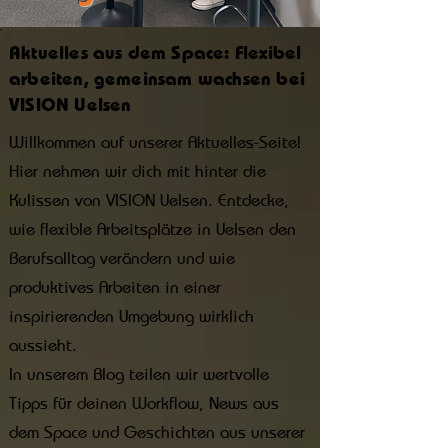
Aktuelles aus dem Space: Flexibel
arbeiten, gemeinsam wachsen bei
VISION Uelsen
Willkommen auf unserer Aktuelles-Seite!
Hier nehmen wir dich mit hinter die
Kulissen von VISION Uelsen. Entdecke,
wie flexible Arbeitsplätze in Uelsen den
Berufsalltag verändern und wie
produktives Arbeiten in einer
inspirierenden Umgebung wirklich
aussieht.
In unserem Blog teilen wir wertvolle
Tipps für deinen Workflow, News aus
dem Space und Geschichten aus unserer