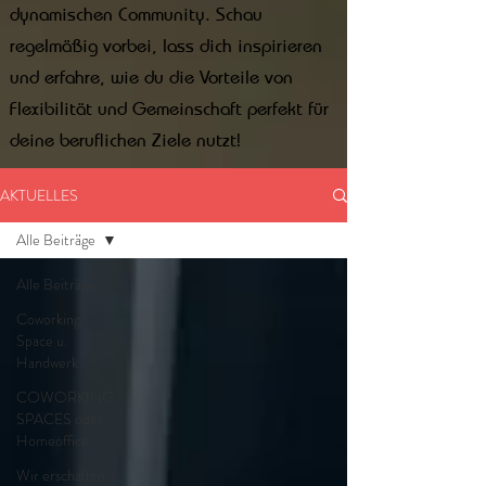
dynamischen Community. Schau
regelmäßig vorbei, lass dich inspirieren
und erfahre, wie du die Vorteile von
Flexibilität und Gemeinschaft perfekt für
deine beruflichen Ziele nutzt!
AKTUELLES
Alle Beiträge
Alle Beiträge
Coworking
Space u.
Handwerk
COWORKING
SPACES oder
Homeoffice
Wir erschaffen