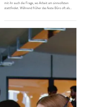
entfernte Büro.
7 starke Vorteile Die Arbeitswelt hat sich verändert, und
mit ihr auch die Frage, wo Arbeit am sinnvollsten
stattfindet. Während früher das feste Büro oft als
alternativlos galt, rückt heute etwas anderes in den Fokus:
die Wirtschaftlichkeit des Arbeitswegs. Gerade in Zeiten
stark gestiegener Preise für Benzin, Diesel und
allgemeine Mobilität schauen viele Menschen genauer
hin. Wer jeden Tag mit dem Auto in ein 30 km entferntes
Büro fährt, spürt schnell, dass sich diese Routi