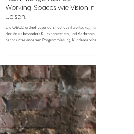
Die Zukunft der Arbeitswelt
unter KI mit den Anforderungen
des White-Collar-Jobs und die
Auswirkungen auf Co-
Working-Spaces wie Vision in
Uelsen.
Die OECD ordnet besonders hochqualifizierte, kognitive
Berufe als besonders KI-exponiert ein, und Anthropic
nennt unter anderem Programmierung, Kundenservice
und Finanzanalyse als stark betroffen. Gleichzeitig ist die
Lage nicht so simpel wie „KI vernichtet alles“: Das World
Economic Forum erwartet bis 2030 sowohl Jobabbau als
auch neue Jobs, und die EZB sieht kurzfristig im
Euroraum eher zusätzliche Einstellungen als einen
sofortigen Beschäftigungseinbruch. Was sich in der