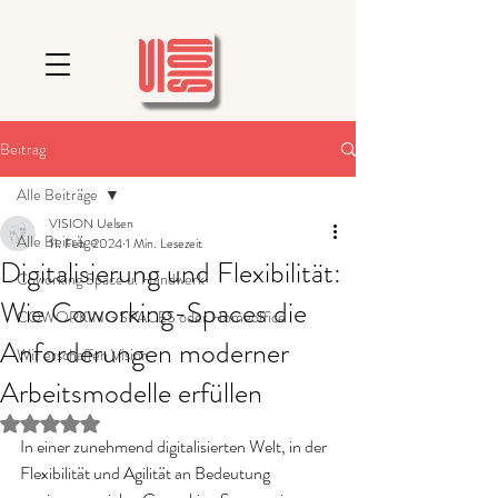
Beitrag
Alle Beiträge
VISION Uelsen
Alle Beiträge
11. Feb. 2024
1 Min. Lesezeit
Digitalisierung und Flexibilität:
Coworking Space u. Handwerk
Wie Coworking-Spaces die
COWORKING SPACES oder Homeoffice
Anforderungen moderner
Wir erschaffen Vision
Arbeitsmodelle erfüllen
Mit NaN von 5 Sternen bewertet.
In einer zunehmend digitalisierten Welt, in der 
Flexibilität und Agilität an Bedeutung 