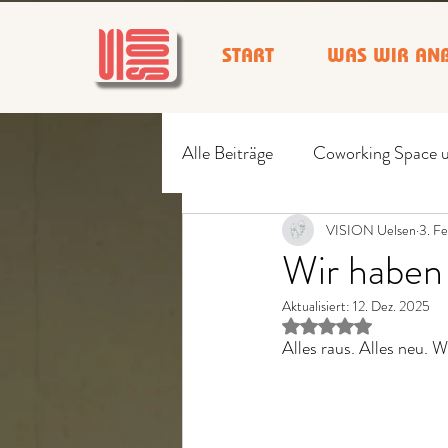
START
WAS WIR ANB
Alle Beiträge
Coworking Space 
Wir erschaffen Vision
VISION Uelsen
3. F
Wir haben
Aktualisiert:
12. Dez. 2025
Mit NaN von 5 Ster
Alles raus. Alles neu.