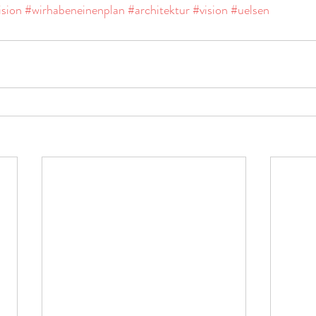
ision
#wirhabeneinenplan
#architektur
#vision
#uelsen