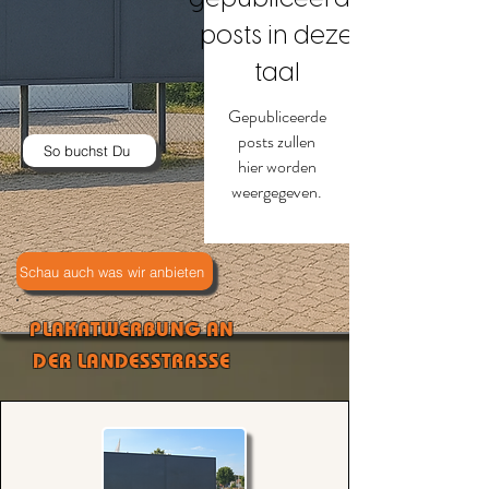
posts in deze
taal
Gepubliceerde
posts zullen
So buchst Du
hier worden
weergegeven.
Schau auch was wir anbieten
PLAKATWERBUNG AN
DER LANDESSTRASSE