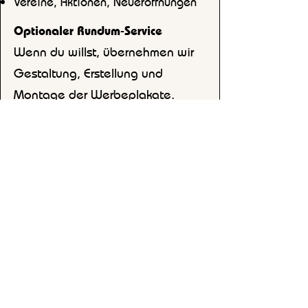
Vereine, Aktionen, Neueröffnungen
Optionaler Rundum-Service
Wenn du willst, übernehmen wir
Gestaltung, Erstellung und
Montage der Werbeplakate.
Preise & Laufzeit
Werbefläche: 195 EUR/Monat zzgl.
MwSt.
Standort
VISION Uelsen
An der Reithalle 1b, 49843
Uelsen
Tel.: 05942 95 497 65
·
info@vision-uelsen.de