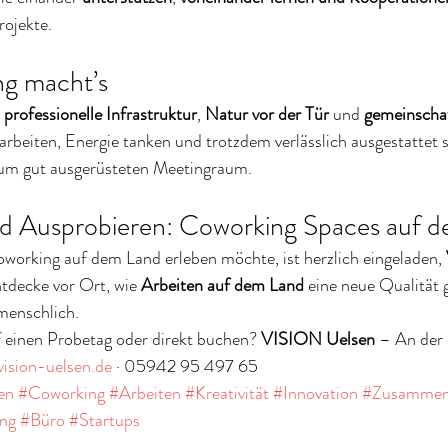
ojekte.
ng macht’s
 
professionelle Infrastruktur
, 
Natur vor der Tür
 und 
gemeinschaf
 arbeiten, Energie tanken und trotzdem verlässlich ausgestattet 
 zum gut ausgerüsteten Meetingraum.
 Ausprobieren: Coworking Spaces auf 
working auf dem Land erleben möchte, ist herzlich eingeladen, 
tdecke vor Ort, wie 
Arbeiten auf dem Land
 eine neue Qualität 
 menschlich.
f einen Probetag oder direkt buchen? 
VISION Uelsen
 – An der 
ision-uelsen.de
 · 05942 95 497 65
en
#Coworking
#Arbeiten
#Kreativität
#Innovation
#Zusammen
ng
#Büro
#Startups