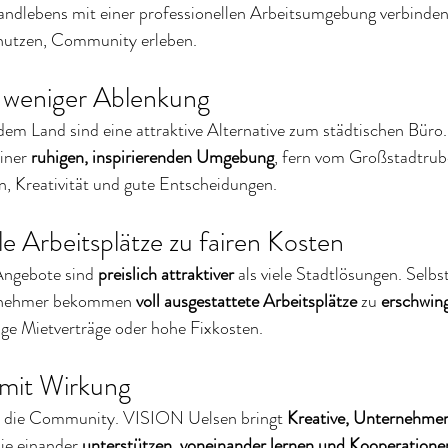
andlebens mit einer professionellen Arbeitsumgebung verbinden l
r nutzen, Community erleben.
 weniger Ablenkung
em Land sind eine attraktive Alternative zum städtischen Büro
iner 
ruhigen, inspirierenden Umgebung
, fern vom Großstadtrube
, Kreativität und gute Entscheidungen.
le Arbeitsplätze zu fairen Kosten
ngebote sind 
preislich attraktiver
 als viele Stadtlösungen. Selbs
ernehmer bekommen 
voll ausgestattete Arbeitsplätze
 zu 
erschwing
nge Mietverträge oder hohe Fixkosten.
 mit Wirkung
t: die Community. VISION Uelsen bringt 
Kreative, Unternehmer
ie einander 
unterstützen
, 
voneinander lernen
und Kooperatione