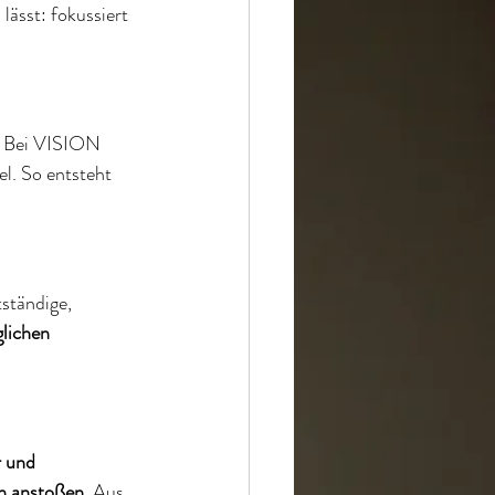
ässt: fokussiert 
. Bei VISION 
l. So entsteht 
tständige, 
lichen 
 und 
n anstoßen
. Aus 