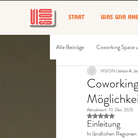
START
WAS WIR ANB
Alle Beiträge
Coworking Space 
Wir erschaffen Vision
VISION Uelsen
8. Ja
Coworking
Möglichkei
Aktualisiert:
10. Dez. 2025
Mit NaN von 5 Ster
Einleitung
In ländlichen Regionen