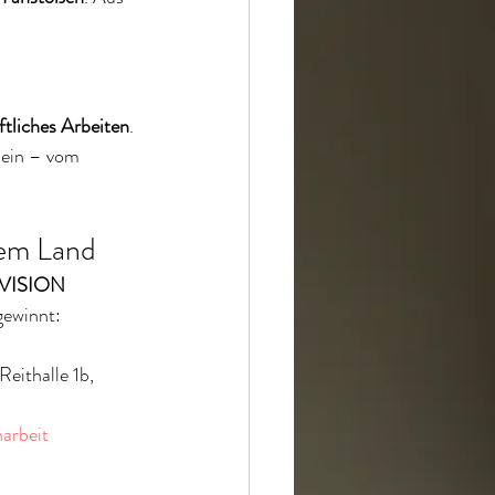
tliches Arbeiten
. 
sein – vom 
dem Land
VISION 
gewinnt: 
Reithalle 1b, 
arbeit