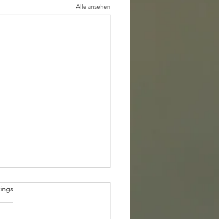
Alle ansehen
t.
ings