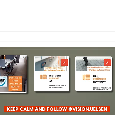
Wegeverkürzung:
Cowor
Arbeitsplatzmobilität und
in sc
Gesundheit
KEEP CALM AND FOLLOW @VISION.UELSEN