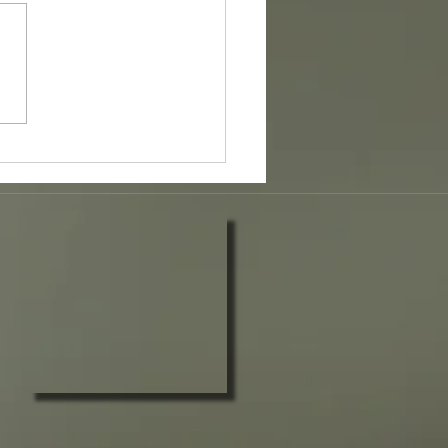
king als innovativer Ansatz
hulischen Einrichtungen.