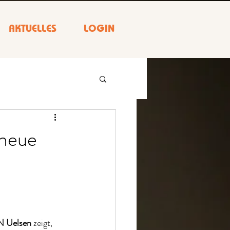
AKTUELLES
LOGIN
 neue
 Uelsen
 zeigt, 