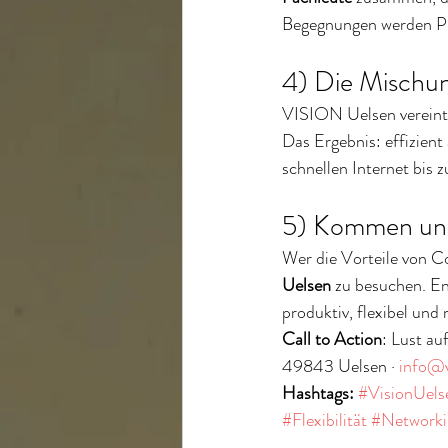
Begegnungen werden Pr
4) Die Mischu
VISION Uelsen vereint
Das Ergebnis: effizient
schnellen Internet bis
5) Kommen und
Wer die Vorteile von Co
Uelsen
 zu besuchen. En
produktiv, flexibel und
Call to Action
: Lust au
49843 Uelsen · 
info@v
Hashtags: 
#VisionUels
#Flexibilität
#Networki